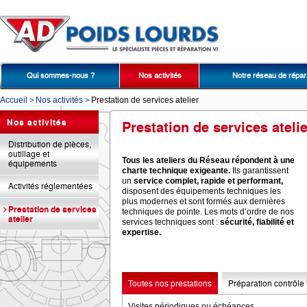
Qui sommes-nous ?
Nos activités
Notre réseau de répar
Accueil
Nos activités
Prestation de services atelier
Nos activités
Prestation de services atelie
Distribution de pièces,
outillage et
Tous les ateliers du Réseau répondent à une
équipements
charte technique exigeante.
Ils garantissent
un
service complet, rapide et performant,
Activités réglementées
disposent des équipements techniques les
plus modernes et sont formés aux dernières
Prestation de services
techniques de pointe. Les mots d’ordre de nos
atelier
services techniques sont :
sécurité, fiabilité et
expertise.
Toutes nos prestations
Préparation contrôle
Visites périodiques ou échéances