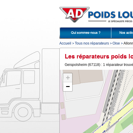
Qui sommes-nous ?
Nos activ
Accueil
Tous nos réparateurs
Oise
Allon
Les réparateurs poids l
Geispolsheim (67118) : 1 réparateur trouv
+
−