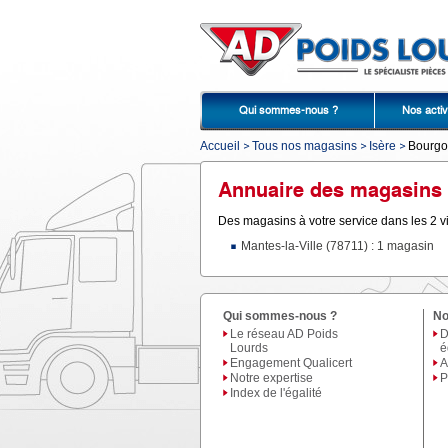
Qui sommes-nous ?
Nos activ
Accueil
Tous nos magasins
Isère
Bourgoi
Annuaire des magasins 
Des magasins à votre service dans les 2 vi
Mantes-la-Ville (78711) : 1 magasin
Qui sommes-nous ?
No
Le réseau AD Poids
D
Lourds
é
Engagement Qualicert
A
Notre expertise
P
Index de l'égalité